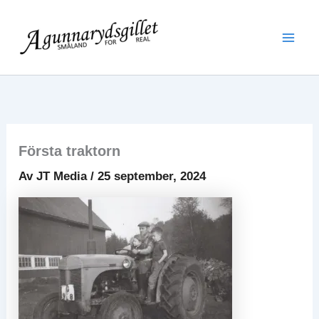
Hoppa
Mai
till
Men
innehåll
Första traktorn
Av
JT Media
/
25 september, 2024