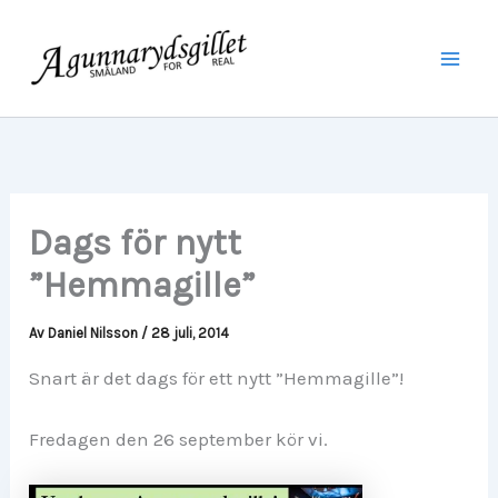
Hoppa
Mai
till
Men
innehåll
Dags för nytt
”Hemmagille”
Av
Daniel Nilsson
/
28 juli, 2014
Snart är det dags för ett nytt ”Hemmagille”!
Fredagen den 26 september kör vi.