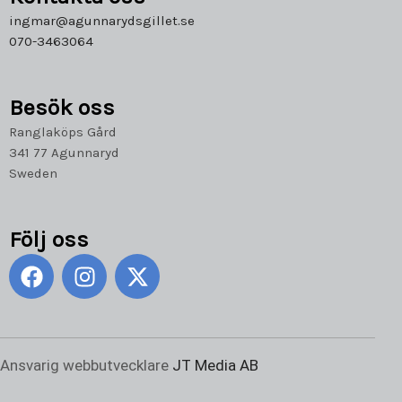
ingmar@agunnarydsgillet.se
070-3463064
Besök oss
Ranglaköps Gård
341 77 Agunnaryd
Sweden
Följ oss
F
I
X
a
n
-
c
s
t
e
t
w
b
a
i
Ansvarig webbutvecklare
JT Media AB
o
g
t
o
r
t