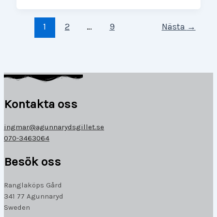
1
2
…
9
Nästa
→
Kontakta oss
ingmar@agunnarydsgillet.se
070-3463064
Besök oss
Ranglaköps Gård
341 77 Agunnaryd
Sweden