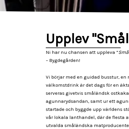
Upplev "Smål
Ni har nu chansen att uppleva ”
Smål
– Bygdegården!
Vi börjar med en guidad busstur, en 
välkomstdrink är det dags för en äkt
serveras givetvis småländsk ostkaka.
agunnarydsandan, samt ur ett agunn
startade och byggde upp världens stö
vår lokala lanthandel, där de flesta 
utvalda småländska matproducenter,