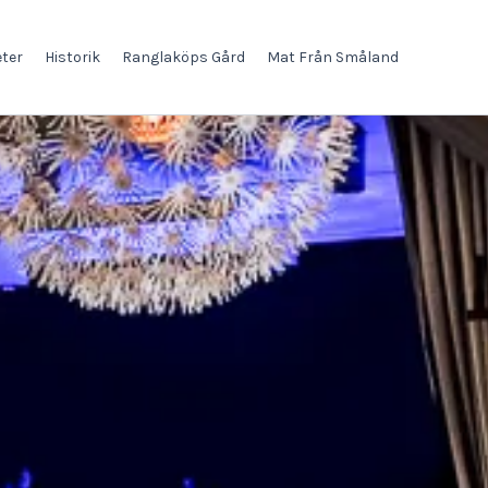
ter
Historik
Ranglaköps Gård
Mat Från Småland