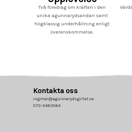
Två föredrag om kraften i den
Värd
unika agunnarydsandan samt
högklassig underhållning enligt
överenskommelse.
Kontakta oss
ingmar@agunnarydsgillet.se
070-3463064