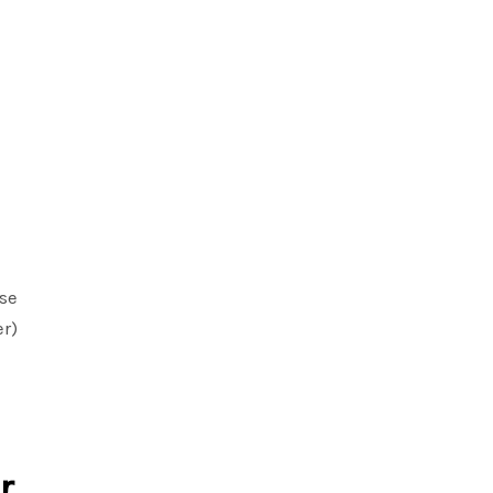
se
er)
r