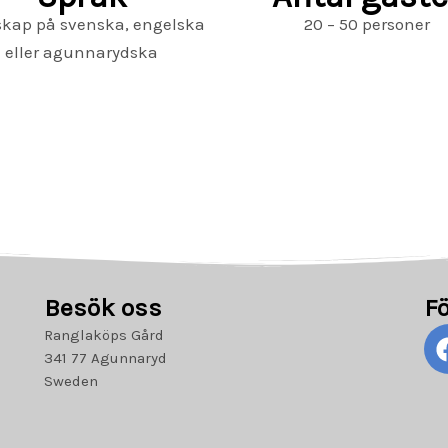
skap på svenska, engelska
20 – 50 personer
eller agunnarydska
Besök oss
Fö
Ranglaköps Gård
341 77 Agunnaryd
Sweden