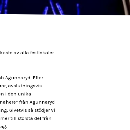
ste av alla festlokaler
ch Agunnaryd. Efter
or, avslutningsvis
en i den unika
nnahere” från Agunnaryd
g. Givetvis så stödjer vi
er till största del från
ag.