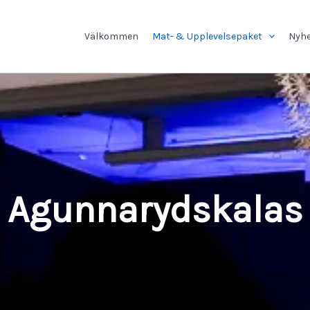
Välkommen
Mat- & Upplevelsepaket
Nyhe
Agunnarydskalas