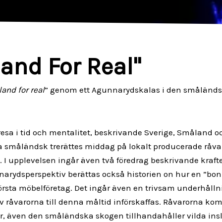
and For Real"
and for real
” genom ett Agunnarydskalas i den småländska
resa i tid och mentalitet, beskrivande Sverige, Småland o
a småländsk trerättes middag på lokalt producerade råvar
 I upplevelsen ingår även två föredrag beskrivande kraft
arydsperspektiv berättas också historien on hur en ”bo
rsta möbelföretag. Det ingår även en trivsam underhållnin
av råvarorna till denna måltid införskaffas. Råvarorna komm
 även den småländska skogen tillhandahåller vilda insl