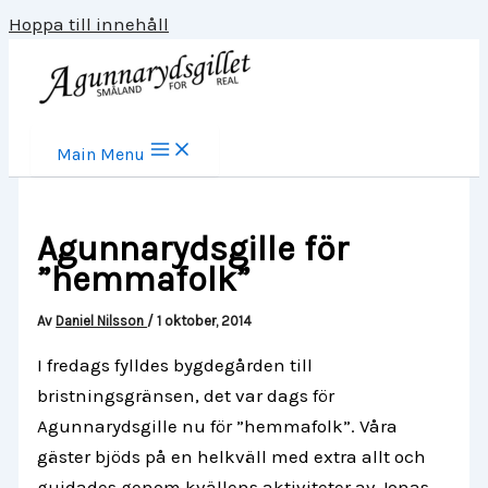
Hoppa till innehåll
Main Menu
Agunnarydsgille för
”hemmafolk”
Av
Daniel Nilsson
/
1 oktober, 2014
I fredags fylldes bygdegården till
bristningsgränsen, det var dags för
Agunnarydsgille nu för ”hemmafolk”. Våra
gäster bjöds på en helkväll med extra allt och
guidades genom kvällens aktiviteter av Jonas