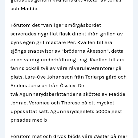
och Madde.
Förutom det ”vanliga” smörgåsbordet
serverades nygrillat fläsk direkt ifrån grillen av
byns egen grillmästare Per. Kvällen till ära
sjöngs snapsvisor av ”bröderna Åkesson”, detta
är en värdig underhållning i sig. Kvällen till ära
fanns också två av våra råvaruleverantörer på
plats, Lars-Ove Johansson från Torlarps gård och
Anders Jönsson från Össlöv. De
två Agunnarydsberättandena sköttes av Madde,
Jennie, Veronica och Therese på ett mycket
uppskattat sätt. Agunnarydsgillets 5000e gäst
prisades med b
Förutom mat och dryck bjöds våra gäster på mer