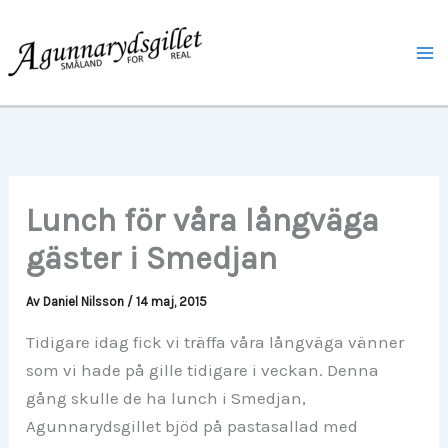
Hoppa
Ma
till
Me
innehåll
Lunch för våra långväga
gäster i Smedjan
Av
Daniel Nilsson
/
14 maj, 2015
Tidigare idag fick vi träffa våra långväga vänner
som vi hade på gille tidigare i veckan. Denna
gång skulle de ha lunch i Smedjan,
Agunnarydsgillet bjöd på pastasallad med