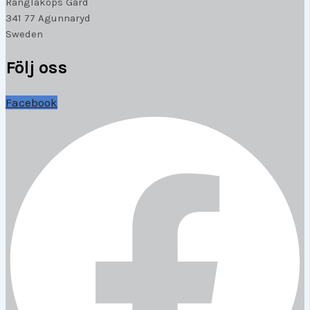
Ranglaköps Gård
341 77 Agunnaryd
Sweden
Följ oss
Facebook