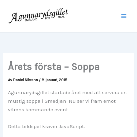
Hoppa
Mai
till
Men
innehåll
Årets första – Soppa
Av
Daniel Nilsson
/
8 januari, 2015
Agunnarydsgillet startade året med att servera en
mustig soppa i Smedjan. Nu ser vi fram emot
vårens kommande event
Detta bildspel kräver JavaScript.