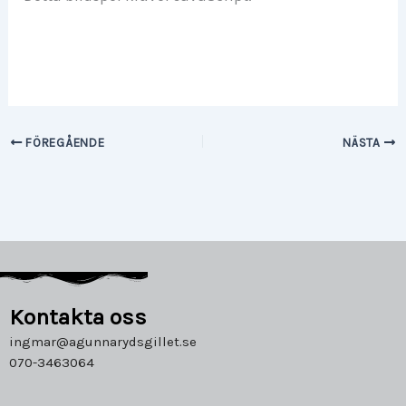
FÖREGÅENDE
NÄSTA
Kontakta oss
ingmar@agunnarydsgillet.se
070-3463064