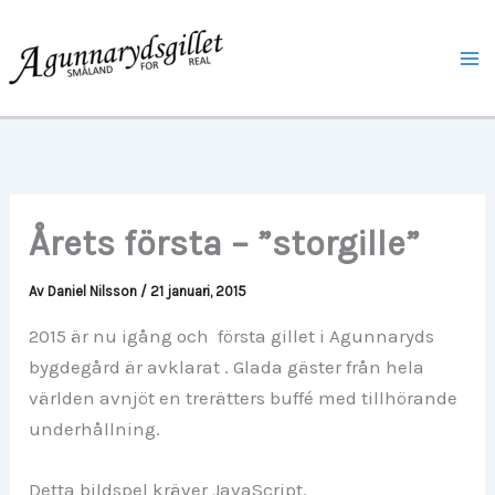
Hoppa
Ma
till
Me
innehåll
Årets första – ”storgille”
Av
Daniel Nilsson
/
21 januari, 2015
2015 är nu igång och första gillet i Agunnaryds
bygdegård är avklarat . Glada gäster från hela
världen avnjöt en trerätters buffé med tillhörande
underhållning.
Detta bildspel kräver JavaScript.