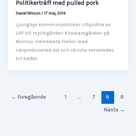
Politikerträff med pulled pork
Daniel Nilsson
/
17 maj, 2014
Ljungbys kommunpolitiker utbjudna av
LRF till mjölkgården Klockaregården på
Bolmsö. Hembakta frallor med
närproducerad ost och skinka serverades
till kaffet
←
Föregående
1
…
7
8
9
Nästa
→