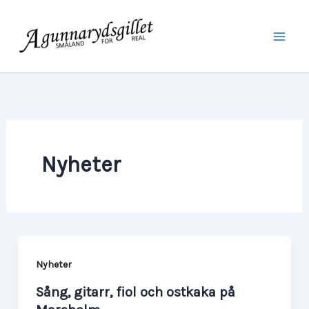
Hoppa
Mai
till
Men
innehåll
Nyheter
Nyheter
Sång, gitarr, fiol och ostkaka på